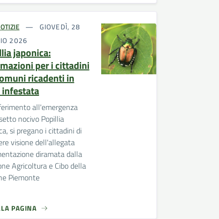
OTIZIE
GIOVEDÌ, 28
IO 2026
lia japonica:
mazioni per i cittadini
comuni ricadenti in
 infestata
iferimento all'emergenza
nsetto nocivo Popillia
ca, si pregano i cittadini di
re visione dell'allegata
entazione diramata dalla
one Agricoltura e Cibo della
ne Piemonte
LLA PAGINA