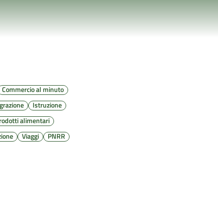
Commercio al minuto
grazione
Istruzione
rodotti alimentari
zione
Viaggi
PNRR