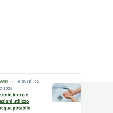
VVISI
GIOVEDÌ, 02
IO 2026
armio idrico e
azioni utilizzo
'acqua potabile