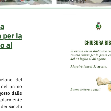
ca
 per la
o al
uzione del
a del primo
gosto dalle
egolarmente
 dei sacchi