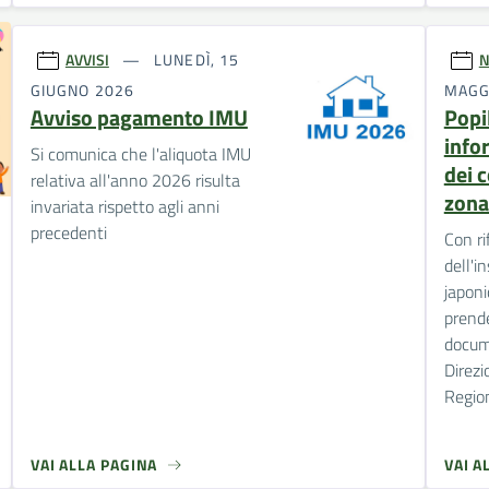
AVVISI
LUNEDÌ, 15
N
GIUGNO 2026
MAGG
Avviso pagamento IMU
Popil
infor
Si comunica che l'aliquota IMU
dei 
relativa all'anno 2026 risulta
zona
invariata rispetto agli anni
precedenti
Con r
dell'i
japoni
prende
docum
Direzi
Regio
VAI ALLA PAGINA
VAI A