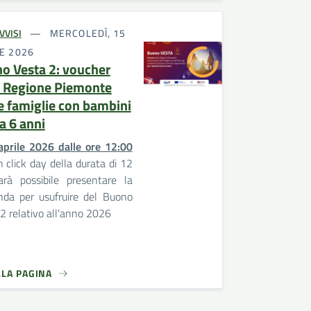
VVISI
MERCOLEDÌ, 15
E 2026
o Vesta 2: voucher
a Regione Piemonte
le famiglie con bambini
a 6 anni
prile 2026 dalle ore 12:00
 click day della durata di 12
arà possibile presentare la
da per usufruire del Buono
2 relativo all'anno 2026
LLA PAGINA