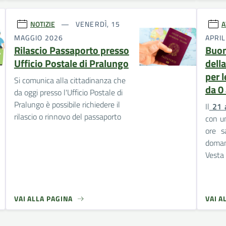
NOTIZIE
VENERDÌ, 15
A
MAGGIO 2026
APRIL
Rilascio Passaporto presso
Buon
Ufficio Postale di Pralungo
dell
per 
Si comunica alla cittadinanza che
da 0 
da oggi presso l'Ufficio Postale di
Pralungo è possibile richiedere il
Il
21 a
rilascio o rinnovo del passaporto
con un
ore s
doman
Vesta 
VAI ALLA PAGINA
VAI A