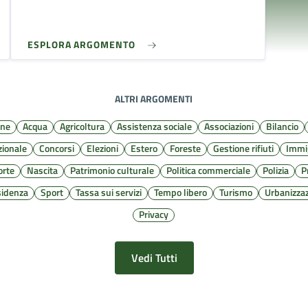
ESPLORA ARGOMENTO
ALTRI ARGOMENTI
one
Acqua
Agricoltura
Assistenza sociale
Associazioni
Bilancio
zionale
Concorsi
Elezioni
Estero
Foreste
Gestione rifiuti
Immi
rte
Nascita
Patrimonio culturale
Politica commerciale
Polizia
P
sidenza
Sport
Tassa sui servizi
Tempo libero
Turismo
Urbanizza
Privacy
Vedi Tutti