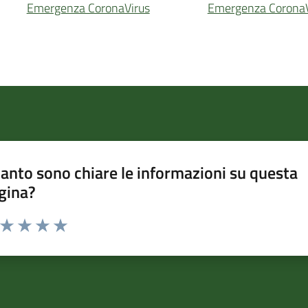
Emergenza CoronaVirus
Emergenza CoronaV
anto sono chiare le informazioni su questa
gina?
a da 1 a 5 stelle la pagina
ta 1 stelle su 5
Valuta 2 stelle su 5
Valuta 3 stelle su 5
Valuta 4 stelle su 5
Valuta 5 stelle su 5