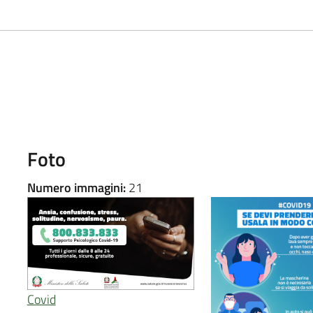
Foto
Numero immagini:
21
Covid