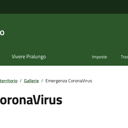
go
Vivere Pralungo
Imposte
Tra
territorio
/
Gallerie
/
Emergenza CoronaVirus
oronaVirus