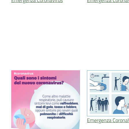
Emergenza CoronaVirus
Emergenza CoronaV
Emergenza CoronaV