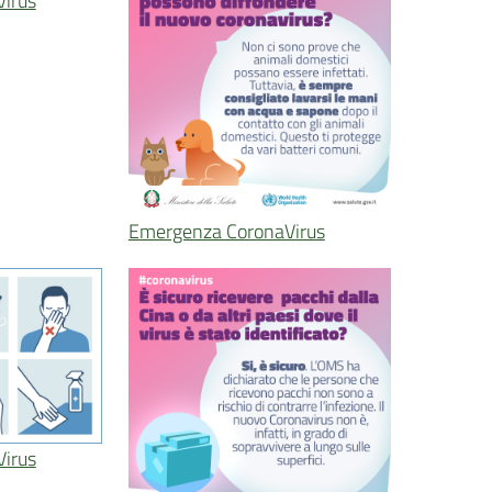
irus
Emergenza CoronaVirus
irus