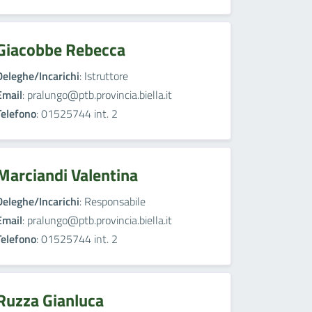
Giacobbe Rebecca
Deleghe/Incarichi
: Istruttore
Email
: pralungo@ptb.provincia.biella.it
Telefono
: 01525744 int. 2
Marciandi Valentina
Deleghe/Incarichi
: Responsabile
Email
: pralungo@ptb.provincia.biella.it
Telefono
: 01525744 int. 2
Ruzza Gianluca