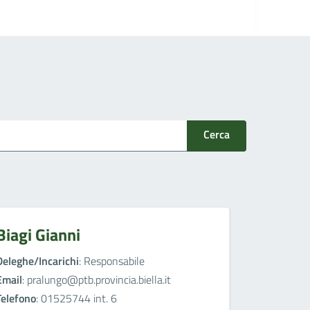
Cerca
Biagi Gianni
Deleghe/Incarichi
: Responsabile
Email
: pralungo@ptb.provincia.biella.it
Telefono
: 01525744 int. 6