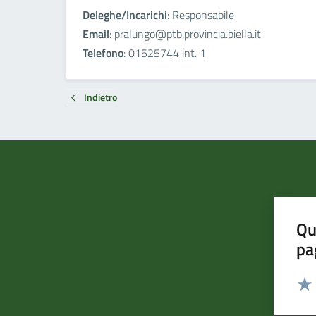
Deleghe/Incarichi
: Responsabile
Email
: pralungo@ptb.provincia.biella.it
Telefono
: 01525744 int. 1
Indietro
Qu
pa
Valut
Valu