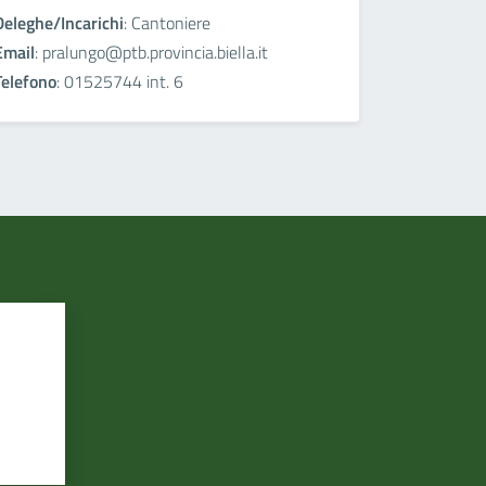
Deleghe/Incarichi
: Cantoniere
Email
: pralungo@ptb.provincia.biella.it
Telefono
: 01525744 int. 6