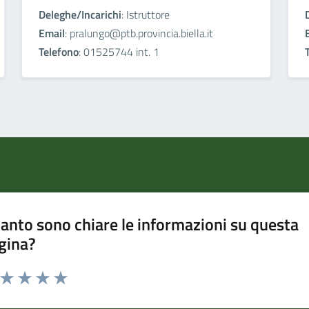
Deleghe/Incarichi
: Istruttore
Email
: pralungo@ptb.provincia.biella.it
Telefono
: 01525744 int. 1
anto sono chiare le informazioni su questa
gina?
a da 1 a 5 stelle la pagina
ta 1 stelle su 5
Valuta 2 stelle su 5
Valuta 3 stelle su 5
Valuta 4 stelle su 5
Valuta 5 stelle su 5