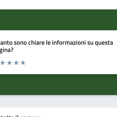
anto sono chiare le informazioni su questa
gina?
a da 1 a 5 stelle la pagina
ta 1 stelle su 5
Valuta 2 stelle su 5
Valuta 3 stelle su 5
Valuta 4 stelle su 5
Valuta 5 stelle su 5