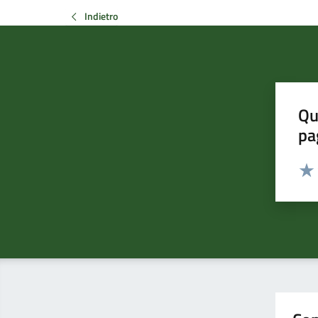
Indietro
Qu
pa
Valut
Valu