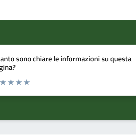
anto sono chiare le informazioni su questa
gina?
a da 1 a 5 stelle la pagina
ta 1 stelle su 5
Valuta 2 stelle su 5
Valuta 3 stelle su 5
Valuta 4 stelle su 5
Valuta 5 stelle su 5