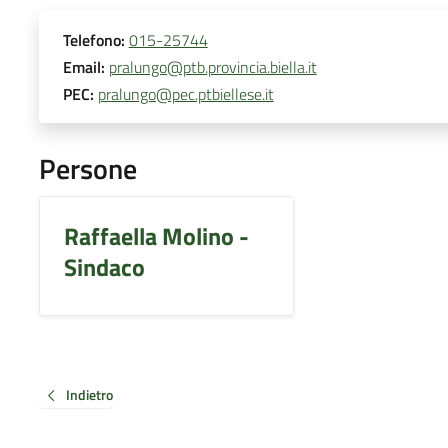
Telefono:
015-25744
Email:
pralungo@ptb.provincia.biella.it
PEC:
pralungo@pec.ptbiellese.it
Persone
Raffaella Molino -
Sindaco
Indietro