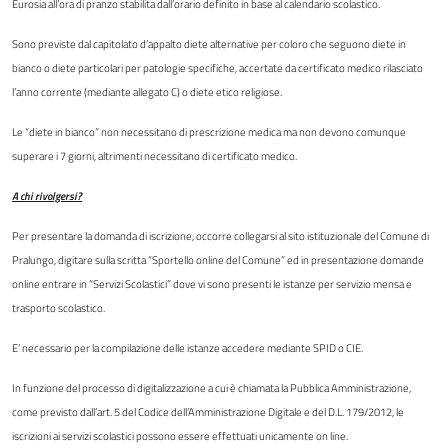
Eurosia all’ora di pranzo stabilita dall’orario definito in base al calendario scolastico.
Sono previste dal capitolato d’appalto diete alternative per coloro che seguono diete in
bianco o diete particolari per patologie specifiche, accertate da certificato medico rilasciato
l’anno corrente (mediante allegato C) o diete etico religiose.
Le “diete in bianco” non necessitano di prescrizione medica ma non devono comunque
superare i 7 giorni, altrimenti necessitano di certificato medico.
A chi rivolgersi?
Per presentare la domanda di iscrizione, occorre collegarsi al sito istituzionale del Comune di
Pralungo, digitare sulla scritta “Sportello online del Comune” ed in presentazione domande
online entrare in “Servizi Scolastici” dove vi sono presenti le istanze per servizio mensa e
trasporto scolastico.
E’ necessario per la compilazione delle istanze accedere mediante SPID o CIE.
In funzione del processo di digitalizzazione a cui è chiamata la Pubblica Amministrazione,
come previsto dall’art. 5 del Codice dell’Amministrazione Digitale e del D.L. 179/2012, le
iscrizioni ai servizi scolastici possono essere effettuati unicamente on line.