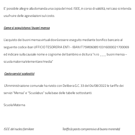
E’ possibile allegre alla domanda una copia del mod. ISEE, in corso di validità, nel caso si intenda
usufruire delle agevolazioni sul costo.
Come si acquistano i buoni mensa
L’acquisto dei buoni mensa virtuali dovrà essere eseguito mediante bonifico bancario al
seguente codice iban UFFICIO TESORERIA ENTI - IBAN IT75M0608510316000021700069
ed indicare sulla causale nome e cognome del bambino e dicitura “n.ro ___ buoni mensa –
scuola materna/elementare/media”
Costo servizi scolastici
L’Amministrazione comunale ha rivisto con Delibera G.C. 33 del 04/08/2022 le tariffe dei
servizi “Mensa” e “Scuolabus” sulla base delle tabelle sottostanti:
Scuola Materna
ISEE del nucleo familiare Tariffa (a pasto comprensivo di buono merenda)