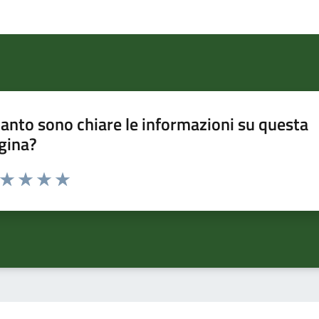
anto sono chiare le informazioni su questa
gina?
a da 1 a 5 stelle la pagina
ta 1 stelle su 5
Valuta 2 stelle su 5
Valuta 3 stelle su 5
Valuta 4 stelle su 5
Valuta 5 stelle su 5