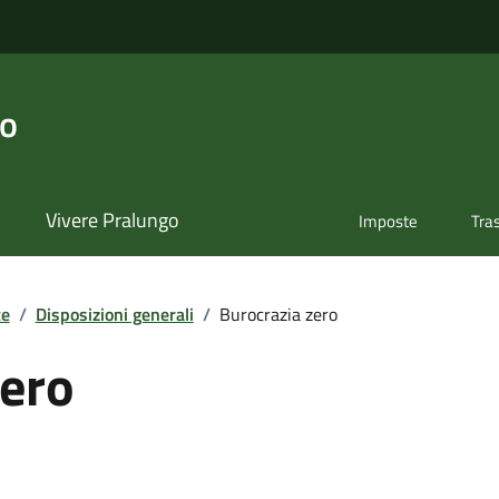
go
Vivere Pralungo
Imposte
Tra
te
/
Disposizioni generali
/
Burocrazia zero
zero