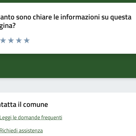
anto sono chiare le informazioni su questa
gina?
a da 1 a 5 stelle la pagina
ta 1 stelle su 5
Valuta 2 stelle su 5
Valuta 3 stelle su 5
Valuta 4 stelle su 5
Valuta 5 stelle su 5
tatta il comune
Leggi le domande frequenti
Richiedi assistenza