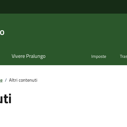
go
Vivere Pralungo
Imposte
Tra
te
/
Altri contenuti
uti