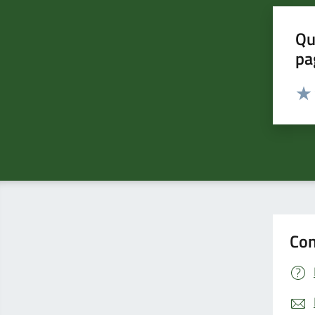
Qu
pa
Valut
Valu
Con