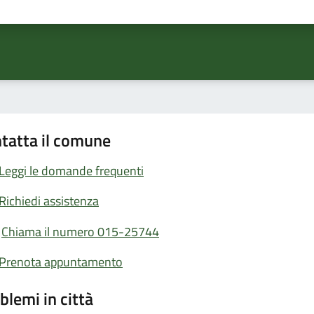
ta 1 stelle su 5
Valuta 2 stelle su 5
Valuta 3 stelle su 5
Valuta 4 stelle su 5
Valuta 5 stelle su 5
tatta il comune
Leggi le domande frequenti
Richiedi assistenza
Chiama il numero 015-25744
Prenota appuntamento
blemi in città