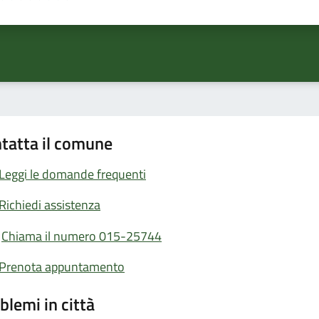
ta 1 stelle su 5
Valuta 2 stelle su 5
Valuta 3 stelle su 5
Valuta 4 stelle su 5
Valuta 5 stelle su 5
tatta il comune
Leggi le domande frequenti
Richiedi assistenza
Chiama il numero 015-25744
Prenota appuntamento
blemi in città